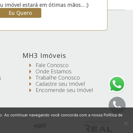
u imóvel estará em ótimas mãos... ;)
Eu Quero
MH3 Imóveis
Fale Conosco
Onde Estamos
s
Trabalhe Conosco
Cadastre seu Imóvel
Encomende seu Imóvel
do. Ao continuar navegando você concorda com a nossa Política de
Descomplicado por: