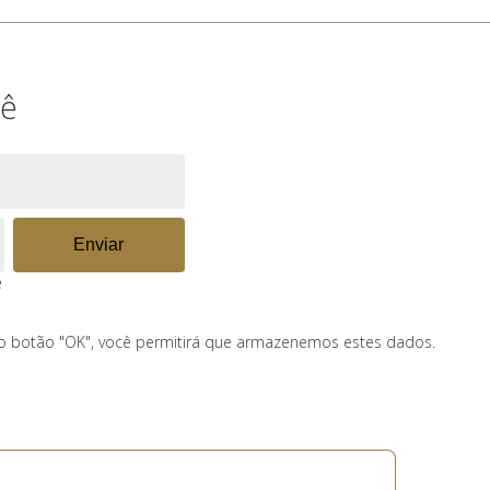
cê
e
 no botão "OK", você permitirá que armazenemos estes dados.